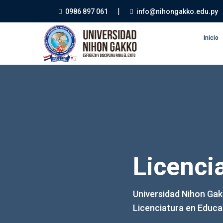
|
0986 897 061
info@nihongakko.edu.py
Inicio
Licenci
Universidad Nihon Ga
Licenciatura en Educac