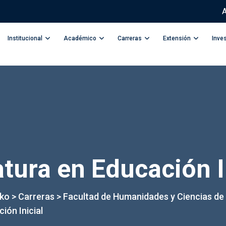
A
Institucional
Académico
Carreras
Extensión
Inve
atura en Educación I
kko
>
Carreras
>
Facultad de Humanidades y Ciencias de
ión Inicial