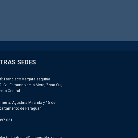
TRAS SEDES
l:
Francisco Vergara esquina
Ruíz - Fernando de la Mora, Zona Sur,
nto Central
lmena:
Agustina Miranda y 15 de
partamento de Paraguarí
897 061
alestudianteung@nihongakko.edu.py