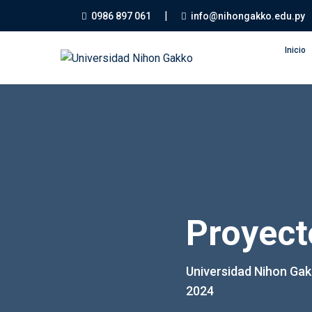
|
0986 897 061
info@nihongakko.edu.py
Inicio
Proyect
Universidad Nihon Ga
2024