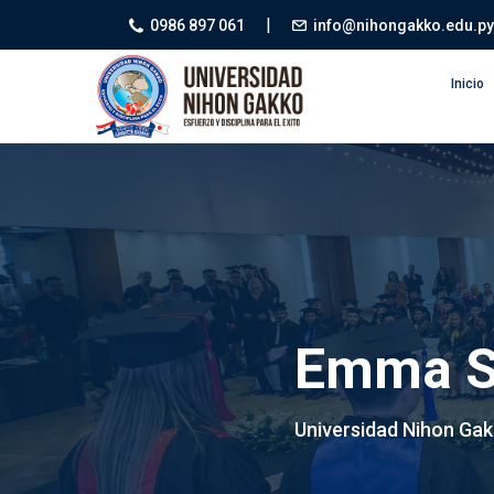
|
0986 897 061
info@nihongakko.edu.py
Inicio
Emma S
Universidad Nihon Ga