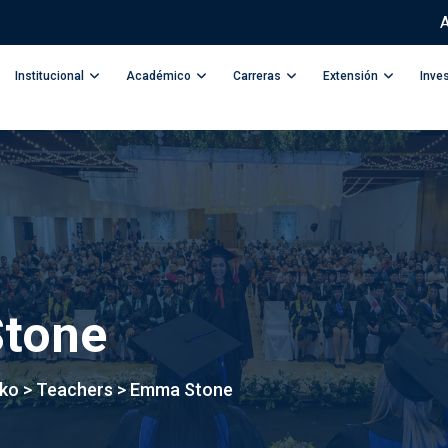
A
Institucional
Académico
Carreras
Extensión
Inve
tone
kko
>
Teachers
>
Emma Stone