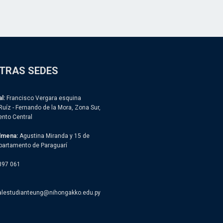
TRAS SEDES
l:
Francisco Vergara esquina
Ruíz - Fernando de la Mora, Zona Sur,
nto Central
lmena:
Agustina Miranda y 15 de
partamento de Paraguarí
897 061
alestudianteung@nihongakko.edu.py