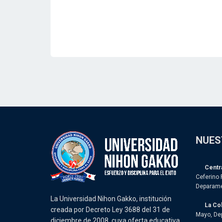
NUES
Centra
Ceferino 
Deparame
La Universidad Nihon Gakko, institución
La Co
creada por Decreto Ley 3688 del 31 de
Mayo, De
diciembre de 2008, cuya oferta educativa