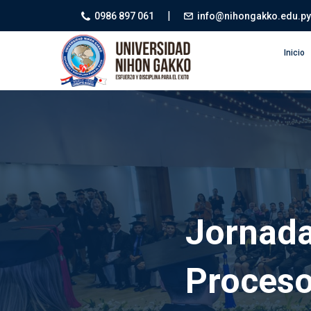
|
0986 897 061
info@nihongakko.edu.py
Inicio
Jornada
Proceso