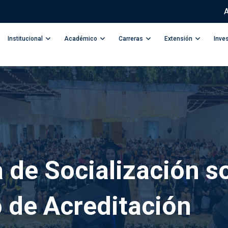
A
Institucional
Académico
Carreras
Extensión
Inve
 de Socialización so
 de Acreditación