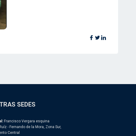
TRAS SEDES
l:
Francisco Vergara esquina
Ruíz - Fernando de la Mora, Zona Sur,
nto Central