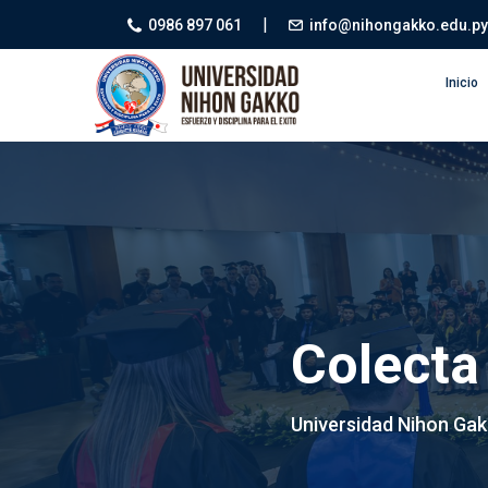
|
0986 897 061
info@nihongakko.edu.py
Inicio
Colecta
Universidad Nihon Ga