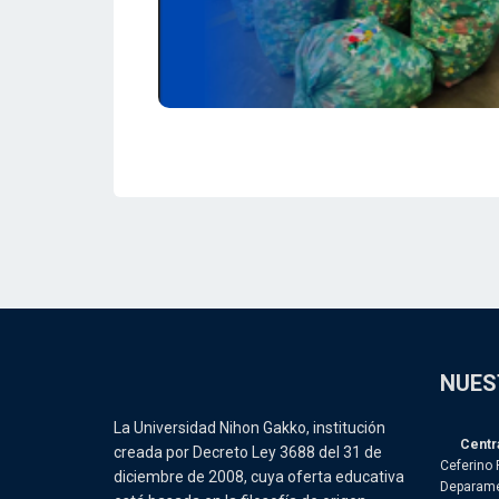
NUES
La Universidad Nihon Gakko, institución
Centra
creada por Decreto Ley 3688 del 31 de
Ceferino 
diciembre de 2008, cuya oferta educativa
Deparame